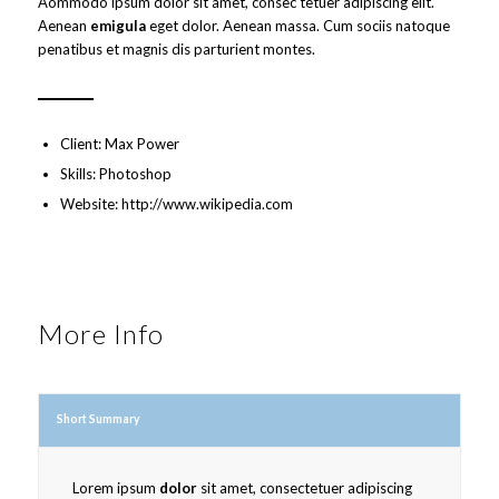
Aommodo ipsum dolor sit amet, consec tetuer adipiscing elit.
Aenean
emigula
eget dolor. Aenean massa. Cum sociis natoque
penatibus et magnis dis parturient montes.
Client: Max Power
Skills: Photoshop
Website:
http://www.wikipedia.com
More Info
Short Summary
Lorem ipsum
dolor
sit amet, consectetuer adipiscing