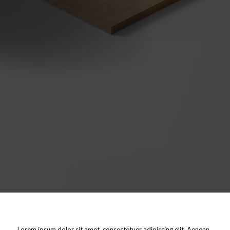
Lorem ipsum dolor sit amet, consectetuer adipiscing elit. Aenean