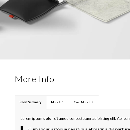
More Info
Short Summary
More Info
Even More Info
Lorem ipsum
dolor
sit amet, consectetuer adipiscing elit. Aene
Cum sociis natoque penatibus et magnis dis parturi