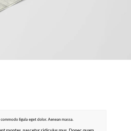
an commodo ligula eget dolor. Aenean massa.
ent montes, nascetur ridiculus mus. Donec quam